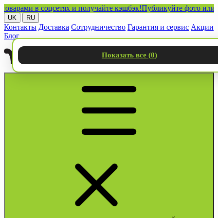
ами в соцсетях и получайте кэшбэк!
Публикуйте фото или видео
UK
RU
Контакты
Доставка
Сотрудничество
Гарантия и сервис
Акции
Блог
Показать все (
0
)