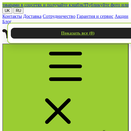
ами в соцсетях и получайте кэшбэк!
Публикуйте фото или видео
UK
RU
Контакты
Доставка
Сотрудничество
Гарантия и сервис
Акции
Блог
Показать все (
0
)