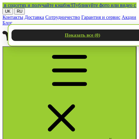
цсетях и получайте кэшбэк!
Публикуйте фото или видео с нашим
UK
RU
Контакты
Доставка
Сотрудничество
Гарантия и сервис
Акции
Блог
Показать все (
0
)