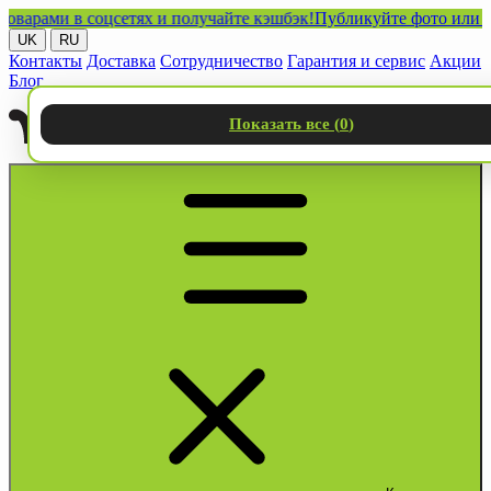
ами в соцсетях и получайте кэшбэк!
Публикуйте фото или видео 
UK
RU
Контакты
Доставка
Сотрудничество
Гарантия и сервис
Акции
Блог
Показать все (
0
)