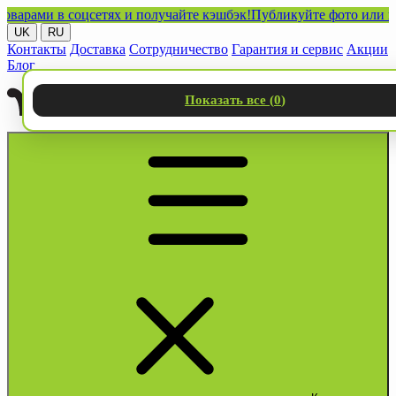
ми в соцсетях и получайте кэшбэк!
Публикуйте фото или видео 
UK
RU
Контакты
Доставка
Сотрудничество
Гарантия и сервис
Акции
Блог
Показать все (
0
)