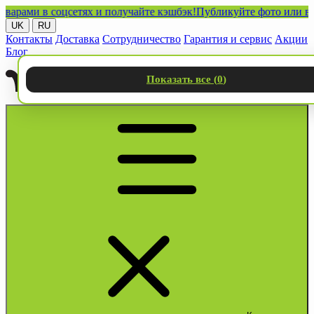
ми в соцсетях и получайте кэшбэк!
Публикуйте фото или видео с
UK
RU
Контакты
Доставка
Сотрудничество
Гарантия и сервис
Акции
Блог
Показать все (
0
)