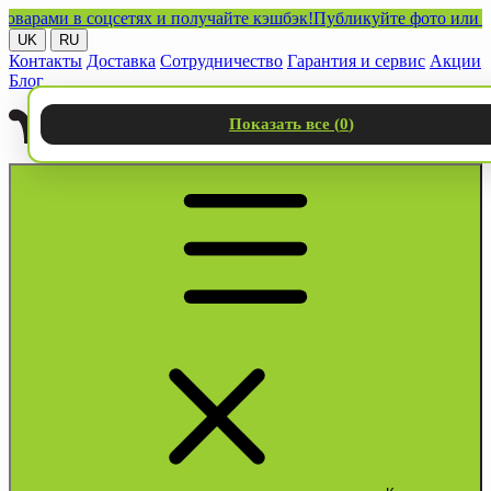
ми в соцсетях и получайте кэшбэк!
Публикуйте фото или видео 
UK
RU
Контакты
Доставка
Сотрудничество
Гарантия и сервис
Акции
Блог
Показать все (
0
)