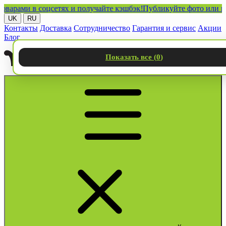
ми в соцсетях и получайте кэшбэк!
Публикуйте фото или видео 
UK
RU
Контакты
Доставка
Сотрудничество
Гарантия и сервис
Акции
Блог
Показать все (
0
)