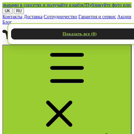
ми в соцсетях и получайте кэшбэк!
Публикуйте фото или видео 
UK
RU
Контакты
Доставка
Сотрудничество
Гарантия и сервис
Акции
Блог
Показать все (
0
)