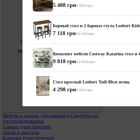
5 488 грн
6 581 грн
Барный стол и 2 барных стула Leobert Kido
7 118 грн
10 354 грн
Бесплатно
Предложение недели
Подберём мебель под ваши цели
Комплект мебели Costway Katarina стол и 
9 818 грн
0 800 338 301
12 010 грн
Стол круглый Leobert Todi 80см ясень
4 298 грн
6 581 грн
Мебель и товары для кемпинга
Смотреть все
Автохолодильники
Гамаки туристические
Грили и мангалы
Коврики туристические