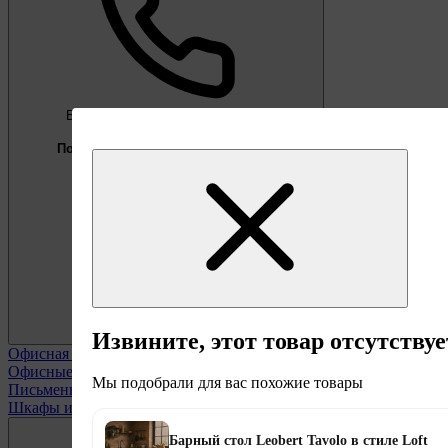
Бесплатно
Предложение недели
Подберём мебель под ваши цели
0 800 338 301
Извините, этот товар отсутствуе
Офисная мебель
Смотреть все
Офисные кресла
Мы подобрали для вас похожие товары
Письменные столы
Шкафы и полки офисные
Барный стол Leobert Tavolo в стиле Loft