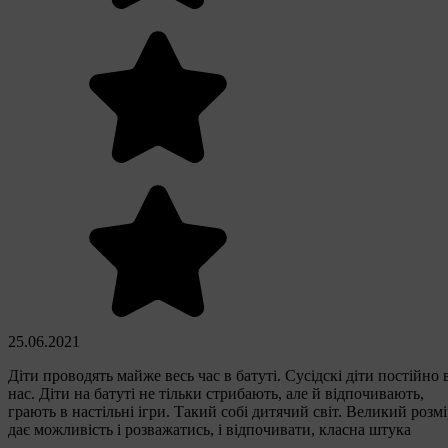
25.06.2021
Діти проводять майже весь час в батуті. Сусідскі діти постійно 
нас. Діти на батуті не тільки стрибають, але й відпочивають,
грають в настільні ігри. Такий собі дитячий світ. Великий розм
дає можливість і розважатись, і відпочивати, класна штука