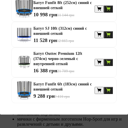
Батут Funfit 8ft (252см) синий с
внешней сеткой
10 998 грн
11 144 грн
Батут SJ 10ft (312см) синий с
внешней сеткой
11 528 грн
12 665 грн
Батут Outtec Premium 12ft
(374см) черно-зеленый с
внутренней сеткой
16 388 грн
21 709 грн
Приятный бонус!
В комплекте к батуту предоставляются:
Батут Funfit 6ft (183см) синий с
внешней сеткой
удобный защитный чехол для батута,
9 288 грн
9 416 грн
лестница,
органайзер (сетка) для обуви или других аксессуаров
крючки для более устойчивого крепления батута к земле
монтажные перчатки,
мячики с фирменным логотипом Hop-Sport для игр и
развлечений с детьми и друзьями.