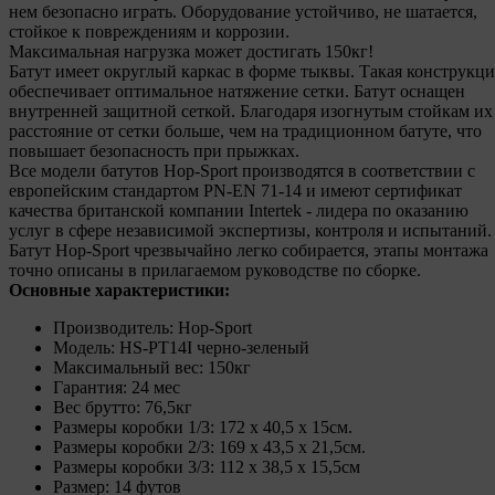
нем безопасно играть. Оборудование устойчиво, не шатается,
стойкое к повреждениям и коррозии.
Максимальная нагрузка может достигать 150кг!
Батут имеет округлый каркас в форме тыквы. Такая конструкци
обеспечивает оптимальное натяжение сетки. Батут оснащен
внутренней защитной сеткой. Благодаря изогнутым стойкам их
расстояние от сетки больше, чем на традиционном батуте, что
повышает безопасность при прыжках.
Все модели батутов Hop-Sport производятся в соответствии с
европейским стандартом PN-EN 71-14 и имеют сертификат
качества британской компании Intertek - лидера по оказанию
услуг в сфере независимой экспертизы, контроля и испытаний.
Батут Hop-Sport чрезвычайно легко собирается, этапы монтажа
точно описаны в прилагаемом руководстве по сборке.
Основные характеристики:
Производитель: Hop-Sport
Модель: HS-PT14I черно-зеленый
Максимальный вес: 150кг
Гарантия: 24 мес
Вес брутто: 76,5кг
Размеры коробки 1/3: 172 x 40,5 x 15см.
Размеры коробки 2/3: 169 x 43,5 x 21,5см.
Размеры коробки 3/3: 112 x 38,5 x 15,5см
Размер: 14 футов