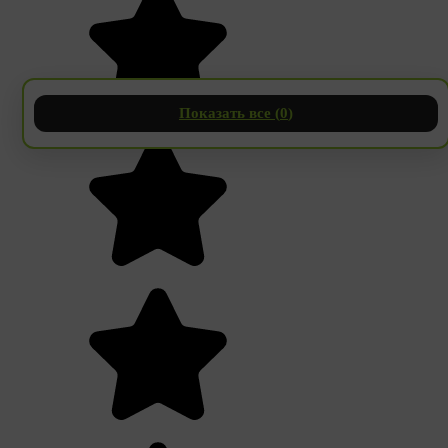
Показать все (
0
)