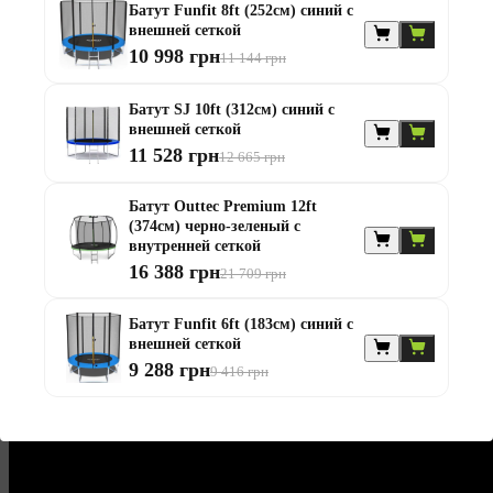
Батут Funfit 8ft (252см) синий с
Высота, см
внешней сеткой
80
10 998 грн
Диаметр, см
11 144 грн
366
Возрастная категория
Батут SJ 10ft (312см) синий с
Взрослые, Детские
внешней сеткой
Вид
11 528 грн
Уличные батуты
12 665 грн
Количество пружин
72
Батут Outtec Premium 12ft
Форма
(374см) черно-зеленый с
Круглая
внутренней сеткой
Высота с защитной сеткой, см
16 388 грн
21 709 грн
180
Количество опор
4
Батут Funfit 6ft (183см) синий с
Комплектация
внешней сеткой
Батут - 1шт, Лестница - 1шт, Чехол - 1шт, Мяч волейбольный -
9 288 грн
9 416 грн
1шт, Мяч пляжный - 1шт, Страховочные крючки - 4шт,
Монтажные перчатки - 1 пара, Органайзер для обуви и
аксессуаров - 1шт