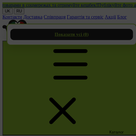
арами в соцмережах та отримуйте кешбек!
Публікуйте фото або ві
UK
RU
Контакти
Доставка
Співпраця
Гарантія та сервіс
Акції
Блог
Показати усі (
0
)
Каталог