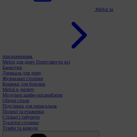
Меблі за
призначенням
Меблі для дому
Переглянути всі
Банкетки
Дзеркала для дому
Журнальні столики
Кошики для білизни
Меблі в дитячу
Модульні шафи-органайзери
Обідні столи
Підставки для парасольок
Полиці та етажерки
Стільці і табурети
Туалетні столики
Тумби та комоди