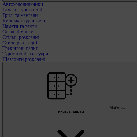
Автохолодильники
Гамаки туристичні
Грилі та мангали
Килимки туристичні
Намети та тенти
Спальні мішки
Стільці розкладні
Столи розкладні
Трекінгові палиці
Туристичні аксесуари
Шезлонги розкладні
Меблі за
призначенням