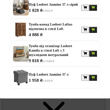
Гамаки та садові гойдалки
Комплекти садових меблів
Пуф Leobert Jasmine 37 л сірий
Лавки садові
1 828 ₴
3 032 ₴
Надувні батути та водні гірки
Садові комоди та скрині
Садові парасолі
Тумба-комод Leobert Loftus
Садові та балконні меблі
підлогова в стилі Loft
Стільці садові
4 888 ₴
Столи садові
Шезлонги та лежаки
Батути
Тумба під телевізор Leobert
Альтанки
Kamila в стилі Loft з 3
шухлядами натуральний
9 818 ₴
11 548 ₴
Пуф Leobert Jasmine 37 л
1 958 ₴
3 434 ₴
Меблі для офісу