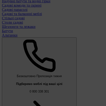
Надувні батути та водні гірки
Садові комоди та скрині
Садові парасолі
Садові та балконні меблі
Стільці садові
Столи садові
Шезлонги та лежаки
Батути
Альтанки
Безкоштовно
Пропозиція тижня
Підберемо меблі під ваші цілі
0 800 338 301