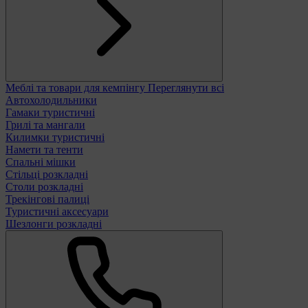
Меблі та товари для кемпінгу
Переглянути всі
Автохолодильники
Гамаки туристичні
Грилі та мангали
Килимки туристичні
Намети та тенти
Спальні мішки
Стільці розкладні
Столи розкладні
Трекінгові палиці
Туристичні аксесуари
Шезлонги розкладні