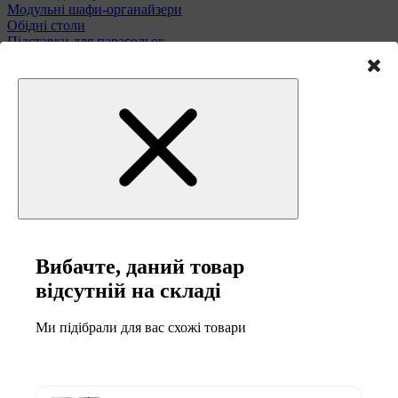
Модульні шафи-органайзери
Обідні столи
Підставки для парасольок
Полиці та етажерки
Стільці і табурети
Туалетні столики
Тумби та комоди
Меблі для саду
Вибачте, даний товар
відсутній на складі
Ми підібрали для вас схожі товари