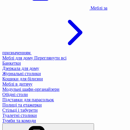
Меблі за
призначенням
Меблі для дому
Переглянути всі
Банкетки
Дзеркала для дому
Журнальні столики
Кошики для білизни
Меблі в дитячу
Модульні шафи-органайзери
Обідні столи
Підставки для парасольок
Полиці та етажерки
Стільці і табурети
Туалетні столики
Тумби та комоди