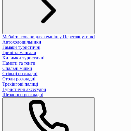
Меблі та товари для кемпінгу
Переглянути всі
Автохолодильники
Гамаки туристичні
Грилі та мангали
Килимки туристичні
Намети та тенти
Спальні мішки
Стільці розкладні
Столи розкладні
Трекінгові палиці
Туристичні аксесуари
Шезлонги розкладні