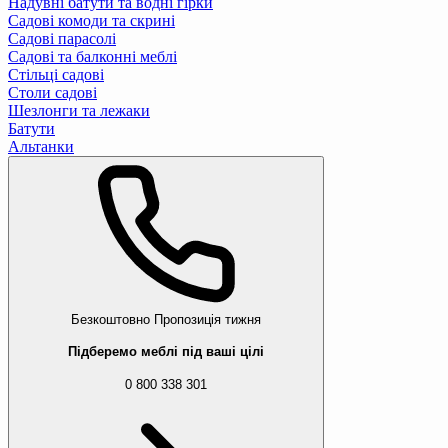
Надувні батути та водні гірки
Садові комоди та скрині
Садові парасолі
Садові та балконні меблі
Стільці садові
Столи садові
Шезлонги та лежаки
Батути
Альтанки
Безкоштовно
Пропозиція тижня
Підберемо меблі під ваші цілі
0 800 338 301