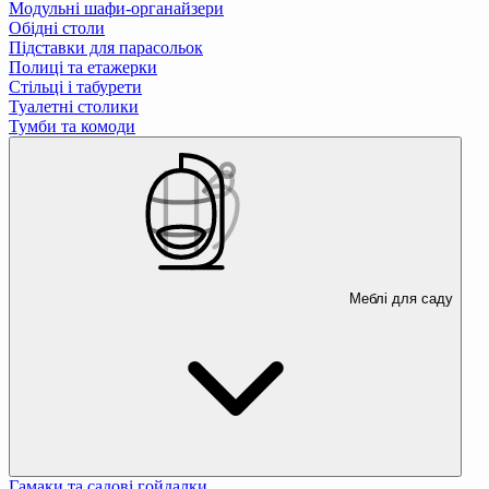
Модульні шафи-органайзери
Обідні столи
Підставки для парасольок
Полиці та етажерки
Стільці і табурети
Туалетні столики
Тумби та комоди
Меблі для саду
Гамаки та садові гойдалки