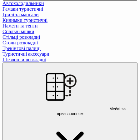
Автохолодильники
Гамаки туристичні
Грилі та мангали
Килимки туристичні
Намети та тенти
Спальні мішки
Стільці розкладні
Столи розкладні
Трекінгові палиці
Туристичні аксесуари
Шезлонги розкладні
Меблі за
призначенням