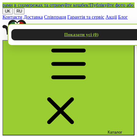
и в соцмережах та отримуйте кешбек!
Публікуйте фото або відео 
UK
RU
Контакти
Доставка
Співпраця
Гарантія та сервіс
Акції
Блог
Показати усі (
0
)
Каталог