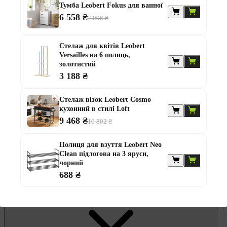
Гамаки та садові гойдалки
Тумба Leobert Fokus для ванної
Комплекти садових меблів
6 558 ₴
Лавки садові
7 096 ₴
Надувні батути та водні гірки
Садові комоди та скрині
Садові парасолі
Стелаж для квітів Leobert
Садові та балконні меблі
Versailles на 6 полиць,
Стільці садові
золотистий
Столи садові
3 188 ₴
Шезлонги та лежаки
Батути
Стелаж візок Leobert Cosmo
Альтанки
кухонний в стилі Loft
9 468 ₴
10 802 ₴
Полиця для взуття Leobert Neo
Clean підлогова на 3 яруси,
чорний
688 ₴
Меблі для офісу