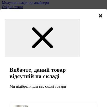
Модульні шафи-органайзери
Обідні столи
Підставки для парасольок
Полиці та етажерки
Стільці і табурети
Туалетні столики
Тумби та комоди
Меблі для саду
Вибачте, даний товар
відсутній на складі
Ми підібрали для вас схожі товари