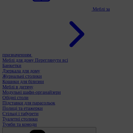
Меблі за
призначенням
Меблі для дому
Переглянути всі
Банкетки
Дзеркала для дому
Журнальні столики
Кошики для білизни
Меблі в дитячу
Модульні шафи-органайзери
Обідні столи
Підставки для парасольок
Полиці та етажерки
Стільці і табурети
Туалетні столики
Тумби та комоди