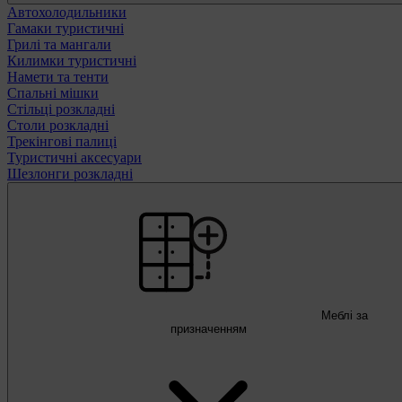
Автохолодильники
Гамаки туристичні
Грилі та мангали
Килимки туристичні
Намети та тенти
Спальні мішки
Стільці розкладні
Столи розкладні
Трекінгові палиці
Туристичні аксесуари
Шезлонги розкладні
Меблі за
призначенням