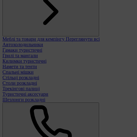
Меблі та товари для кемпінгу
Переглянути всі
Автохолодильники
Гамаки туристичні
Грилі та мангали
Килимки туристичні
Намети та тенти
Спальні мішки
Стільці розкладні
Столи розкладні
Трекінгові палиці
Туристичні аксесуари
Шезлонги розкладні