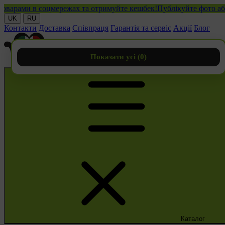
рами в соцмережах та отримуйте кешбек!
Публікуйте фото або від
UK
RU
Контакти
Доставка
Співпраця
Гарантія та сервіс
Акції
Блог
Показати усі (
0
)
Каталог