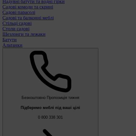
Надувні батути та водні гірки
Садові комоди та скрині
Садові парасолі
Садові та балконні меблі
Стільці садові
Столи садові
Шезлонги та лежаки
Батути
Альтанки
Безкоштовно
Пропозиція тижня
Підберемо меблі під ваші цілі
0 800 338 301