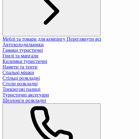
Меблі та товари для кемпінгу
Переглянути всі
Автохолодильники
Гамаки туристичні
Грилі та мангали
Килимки туристичні
Намети та тенти
Спальні мішки
Стільці розкладні
Столи розкладні
Трекінгові палиці
Туристичні аксесуари
Шезлонги розкладні