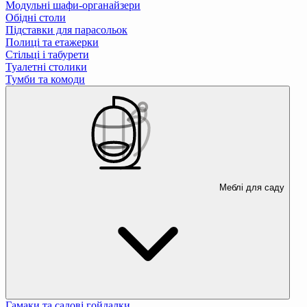
Модульні шафи-органайзери
Обідні столи
Підставки для парасольок
Полиці та етажерки
Стільці і табурети
Туалетні столики
Тумби та комоди
Меблі для саду
Гамаки та садові гойдалки