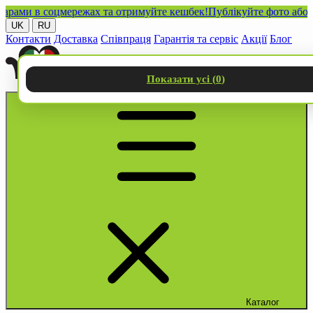
ми в соцмережах та отримуйте кешбек!
Публікуйте фото або відео
UK
RU
Контакти
Доставка
Співпраця
Гарантія та сервіс
Акції
Блог
Показати усі (
0
)
Каталог