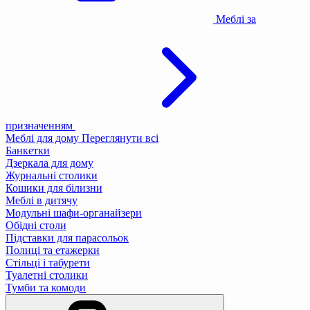
Меблі за
призначенням
Меблі для дому
Переглянути всі
Банкетки
Дзеркала для дому
Журнальні столики
Кошики для білизни
Меблі в дитячу
Модульні шафи-органайзери
Обідні столи
Підставки для парасольок
Полиці та етажерки
Стільці і табурети
Туалетні столики
Тумби та комоди