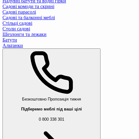
Надувні батути та водні гірки
Садові комоди та скрині
Садові парасолі
Садові та балконні меблі
Стільці садові
Столи садові
Шезлонги та лежаки
Батути
Альтанки
Безкоштовно
Пропозиція тижня
Підберемо меблі під ваші цілі
0 800 338 301