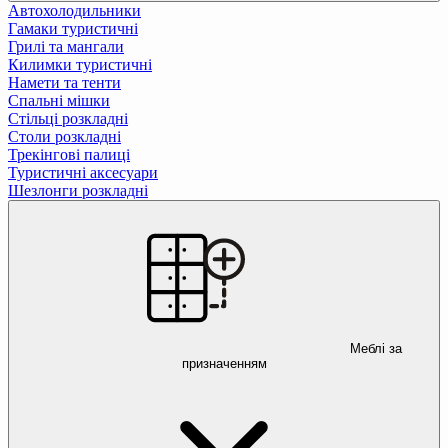
Автохолодильники
Гамаки туристичні
Грилі та мангали
Килимки туристичні
Намети та тенти
Спальні мішки
Стільці розкладні
Столи розкладні
Трекінгові палиці
Туристичні аксесуари
Шезлонги розкладні
Меблі за
призначенням