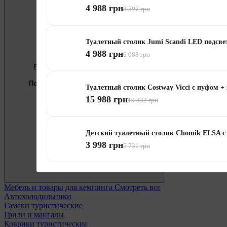
4 988 грн
8 597 грн
Туалетный столик Jumi Scandi LED подсве
4 988 грн
6 088 грн
Бесплатно
Предложение недели
Подберём мебель под ваши цели
Туалетный столик Costway Vicci с пуфом 
15 988 грн
0 800 338 301
19 832 грн
Детский туалетный столик Chomik ELSA с
3 998 грн
5 731 грн
Мебель и товары для кемпинга
Смотреть все
Автохолодильники
Гамаки туристические
Грили и мангалы
Коврики туристические