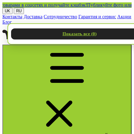
ами в соцсетях и получайте кэшбэк!
Публикуйте фото или видео
UK
RU
Контакты
Доставка
Сотрудничество
Гарантия и сервис
Акции
Блог
Показать все (
0
)