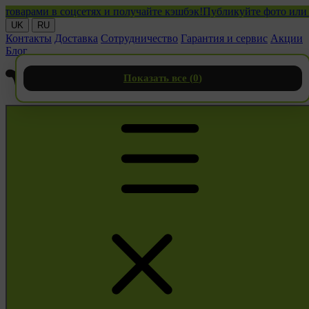
рами в соцсетях и получайте кэшбэк!
Публикуйте фото или видео
UK
RU
Контакты
Доставка
Сотрудничество
Гарантия и сервис
Акции
Блог
Показать все (
0
)