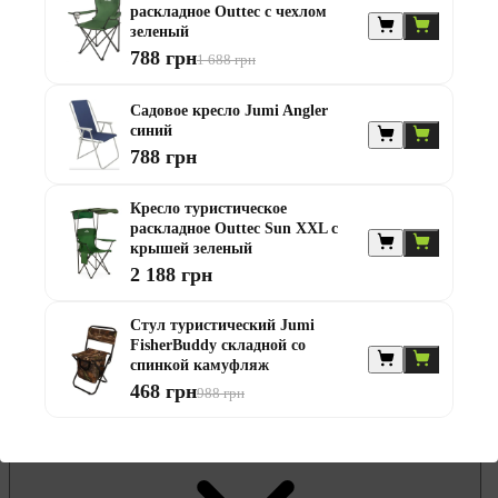
раскладное Outtec с чехлом
Гамаки и садовые качели
зеленый
Комплекты садовой мебели
788 грн
Надувные батуты и водные горки
1 688 грн
Садовая и балконная мебель
Садовые зонты
Садовое кресло Jumi Angler
Садовые комоды и сундуки
синий
Садовые столы
788 грн
Скамейки садовые
Стулья садовые
Шезлонги и лежаки
Кресло туристическое
Батуты
раскладное Outtec Sun XXL с
Беседки
крышей зеленый
2 188 грн
Стул туристический Jumi
FisherBuddy складной со
спинкой камуфляж
468 грн
988 грн
Офисная мебель