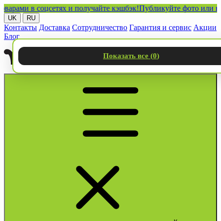
ми в соцсетях и получайте кэшбэк!
Публикуйте фото или видео 
UK
RU
Контакты
Доставка
Сотрудничество
Гарантия и сервис
Акции
Блог
Показать все (
0
)