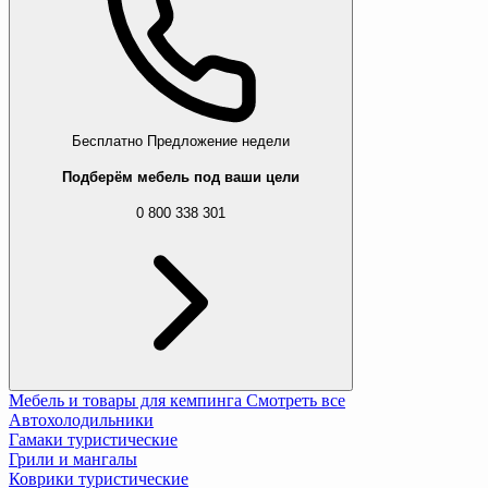
Мы подобрали для вас похожие товары
Самораскладная пляжная палатка Outtec S
3 033 грн
Бесплатно
Предложение недели
Подберём мебель под ваши цели
Садовая палатка-павильон Jumi Kibris ск
9 668 грн
0 800 338 301
11 012 грн
Мебель и товары для кемпинга
Смотреть все
Автохолодильники
Гамаки туристические
Грили и мангалы
Коврики туристические