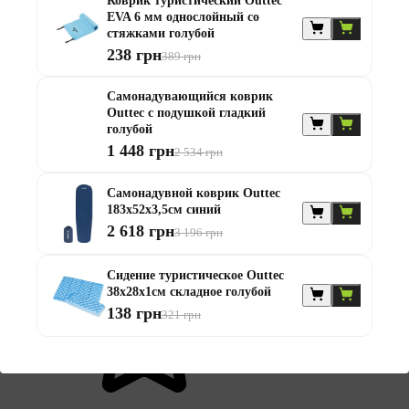
Коврик туристический Outtec
EVA 6 мм однослойный со
стяжками голубой
Поделиться
238 грн
389 грн
Нет в наличии
Самонадувающийся коврик
Outtec с подушкой гладкий
голубой
1 448 грн
Самонадувающийся коврик
2 534 грн
Outtec 180х53х4см гладкий O-
Самонадувной коврик Outtec
183x52x3,5см синий
666573 Серый
2 618 грн
3 196 грн
Сидение туристическое Outtec
38x28x1см складное голубой
138 грн
321 грн