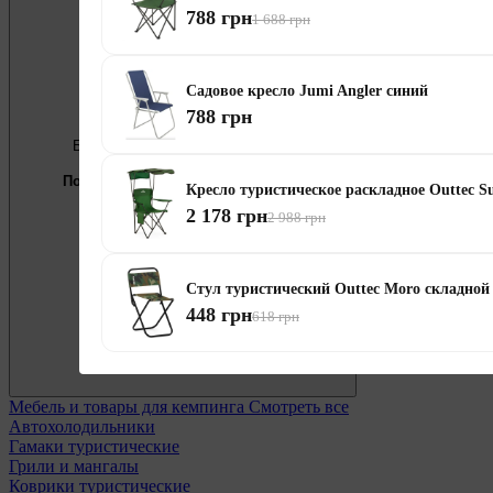
788 грн
1 688 грн
Садовое кресло Jumi Angler синий
788 грн
Бесплатно
Предложение недели
Подберём мебель под ваши цели
Кресло туристическое раскладное Outtec 
2 178 грн
0 800 338 301
2 988 грн
Стул туристический Outtec Moro складной
448 грн
618 грн
Мебель и товары для кемпинга
Смотреть все
Автохолодильники
Гамаки туристические
Грили и мангалы
Коврики туристические