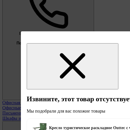
Бесплатно
Предложение недели
Подберём мебель под ваши цели
0 800 338 301
Извините, этот товар отсутствуе
Офисная мебель
Смотреть все
Офисные кресла
Мы подобрали для вас похожие товары
Письменные столы
Шкафы и полки офисные
Кресло туристическое раскладное Outtec с