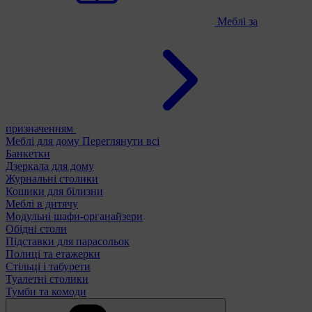
Меблі за
призначенням
Меблі для дому
Переглянути всі
Банкетки
Дзеркала для дому
Журнальні столики
Кошики для білизни
Меблі в дитячу
Модульні шафи-органайзери
Обідні столи
Підставки для парасольок
Полиці та етажерки
Стільці і табурети
Туалетні столики
Тумби та комоди