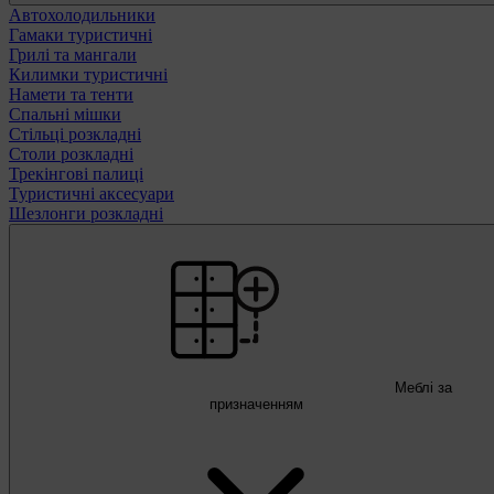
Автохолодильники
Гамаки туристичні
Грилі та мангали
Килимки туристичні
Намети та тенти
Спальні мішки
Стільці розкладні
Столи розкладні
Трекінгові палиці
Туристичні аксесуари
Шезлонги розкладні
Меблі за
призначенням