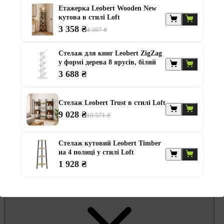
Гамаки та садові гойдалки
Етажерка Leobert Wooden New
Комплекти садових меблів
кутова в стилі Loft
Лавки садові
Надувні батути та водні гірки
3 358 ₴
4 397 ₴
Садові комоди та скрині
Садові парасолі
Стелаж для книг Leobert ZigZag
Садові та балконні меблі
у формі дерева 8 ярусів, білий
Стільці садові
Столи садові
3 688 ₴
Шезлонги та лежаки
Батути
Альтанки
Стелаж Leobert Trust в стилі Loft
9 028 ₴
10 571 ₴
Стелаж кутовий Leobert Timber
на 4 полиці у стилі Loft
1 928 ₴
Меблі для офісу