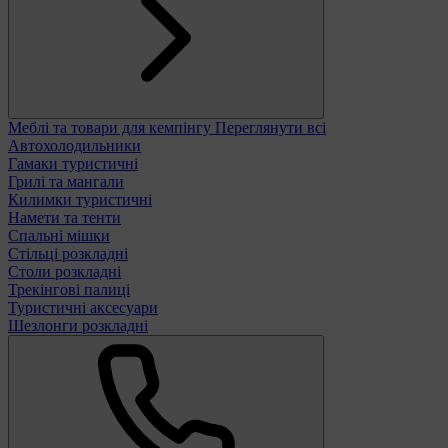
Меблі та товари для кемпінгу
Переглянути всі
Автохолодильники
Гамаки туристичні
Грилі та мангали
Килимки туристичні
Намети та тенти
Спальні мішки
Стільці розкладні
Столи розкладні
Трекінгові палиці
Туристичні аксесуари
Шезлонги розкладні