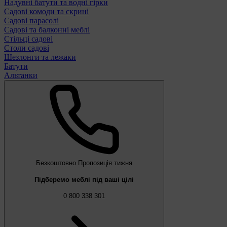
Надувні батути та водні гірки
Садові комоди та скрині
Садові парасолі
Садові та балконні меблі
Стільці садові
Столи садові
Шезлонги та лежаки
Батути
Альтанки
Безкоштовно
Пропозиція тижня
Підберемо меблі під ваші цілі
0 800 338 301