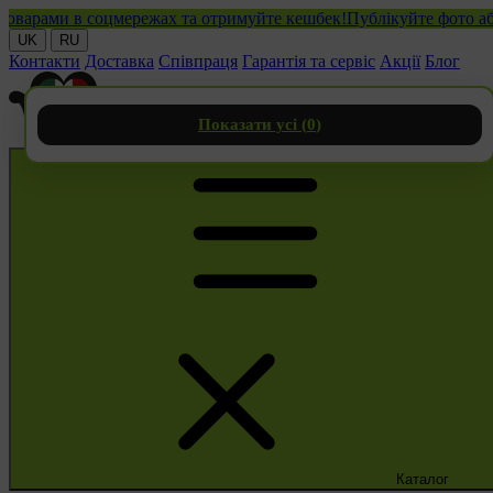
рами в соцмережах та отримуйте кешбек!
Публікуйте фото або від
UK
RU
Контакти
Доставка
Співпраця
Гарантія та сервіс
Акції
Блог
Показати усі (
0
)
Каталог