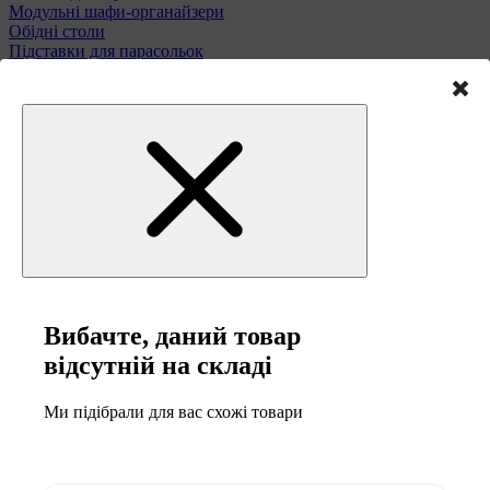
Модульні шафи-органайзери
Обідні столи
Підставки для парасольок
Полиці та етажерки
Стільці і табурети
Туалетні столики
Тумби та комоди
Меблі для саду
Вибачте, даний товар
відсутній на складі
Ми підібрали для вас схожі товари