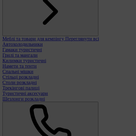
Меблі та товари для кемпінгу
Переглянути всі
Автохолодильники
Гамаки туристичні
Грилі та мангали
Килимки туристичні
Намети та тенти
Спальні мішки
Стільці розкладні
Столи розкладні
Трекінгові палиці
Туристичні аксесуари
Шезлонги розкладні