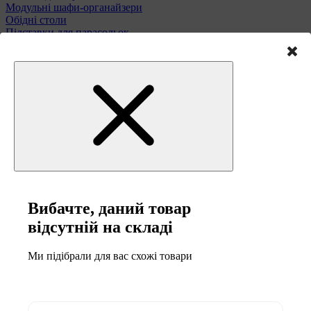
Модульні шафи-органайзери
Обідні столи
Підставки для парасольок
Полиці та етажерки
Стільці і табурети
Туалетні столики
Тумби та комоди
Меблі для саду
Вибачте, даний товар
відсутній на складі
Ми підібрали для вас схожі товари