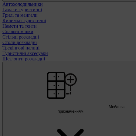
Автохолодильники
Гамаки туристичні
Грилі та мангали
Килимки туристичні
Намети та тенти
Спальні мішки
Стільці розкладні
Столи розкладні
Трекінгові палиці
Туристичні аксесуари
Шезлонги розкладні
Меблі за
призначенням