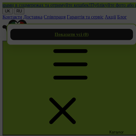
и в соцмережах та отримуйте кешбек!
Публікуйте фото або відео
UK
RU
Контакти
Доставка
Співпраця
Гарантія та сервіс
Акції
Блог
Показати усі (
0
)
Каталог