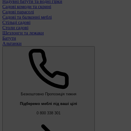
Надувні батути та водні гірки
Садові комоди та скрині
Садові парасолі
Садові та балконні меблі
Стільці садові
Столи садові
Шезлонги та лежаки
Батути
Альтанки
Безкоштовно
Пропозиція тижня
Підберемо меблі під ваші цілі
0 800 338 301