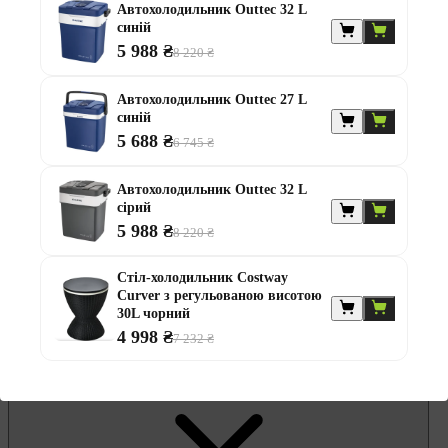
Гамаки та садові гойдалки
Автохолодильник Outtec 32 L
Комплекти садових меблів
синій
Лавки садові
5 988 ₴
Надувні батути та водні гірки
8 220 ₴
Садові комоди та скрині
Садові парасолі
Автохолодильник Outtec 27 L
Садові та балконні меблі
синій
Стільці садові
5 688 ₴
Столи садові
6 745 ₴
Шезлонги та лежаки
Батути
Автохолодильник Outtec 32 L
Альтанки
сірий
5 988 ₴
8 220 ₴
Стіл-холодильник Costway
Curver з регульованою висотою
30L чорний
4 998 ₴
7 232 ₴
Меблі для офісу