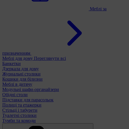
Меблі за
призначенням
Меблі для дому
Переглянути всі
Банкетки
Дзеркала для дому
Журнальні столики
Кошики для білизни
Меблі в дитячу
Модульні шафи-органайзери
Обідні столи
Підставки для парасольок
Полиці та етажерки
Стільці і табурети
Туалетні столики
Тумби та комоди