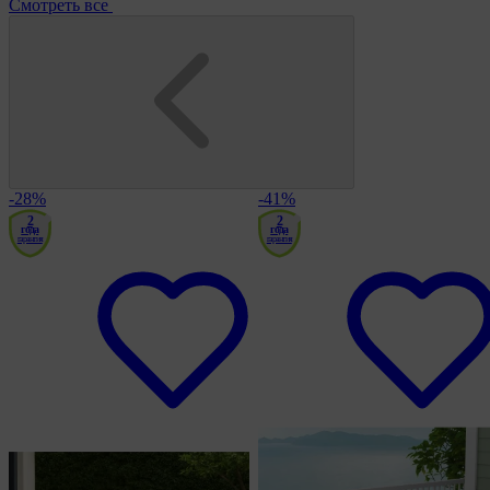
Смотреть все
-28%
-41%
2
2
года
года
гарантия
гарантия