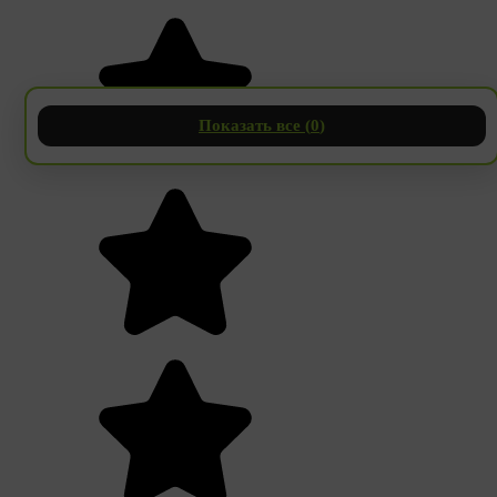
Показать все (
0
)