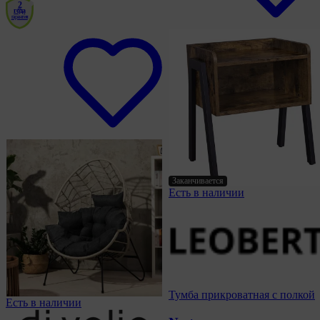
2
года
гарантия
Заканчивается
Есть в наличии
Тумба прикроватная с полкой
Есть в наличии