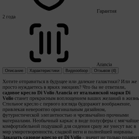
Гарантия
2 года
Arancia
Описание
Характеристики
Видеообзор
Отзывов (4)
Хотите отправиться в будущее или далекие галактики? Или же
просто нуждаетесь в ярких эмоциях? Что бы не ответили,
садовое кресло Di Volio Arancia от итальянской марки Di
Volio
станет прекрасным воплощением ваших желаний в жизнь
Стильное кресло с первого взгляда будоражит воображение,
привлекая невероятно оригинальным дизайном,
футуристической элегантностью и чрезвычайно прочными
материалами. Необычный каркас в виде полусферы с мягчайш
комфортабельной подушкой для сидения сразу же унесут вас в
мир умиротворенности, сладкой неги и полнейшей нирваны.
Заказать садовое кресло от Di Volio
- значит не только подари