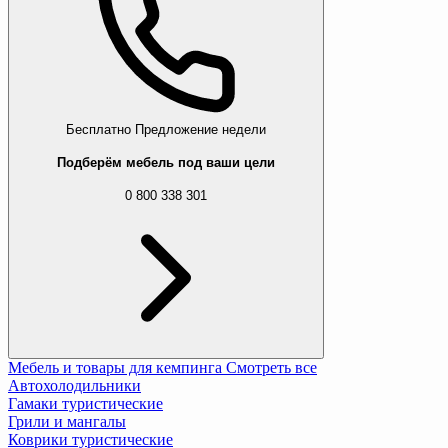
4 288 грн
6 602 грн
Сундук для хранения Di Volio Naro 212 L 
8 888 грн
Бесплатно
Предложение недели
Подберём мебель под ваши цели
Комплект садовой мебели Di Volio Albenga
77 988 грн
0 800 338 301
85 982 грн
Садовый стол Di Volio Dego бежевый
2 688 грн
Мебель и товары для кемпинга
Смотреть все
Автохолодильники
Гамаки туристические
Грили и мангалы
Коврики туристические