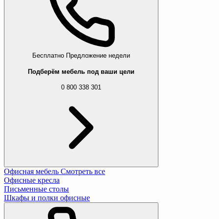
Бесплатно
Предложение недели
Подберём мебель под ваши цели
0 800 338 301
Извините, этот товар отсутствуе
Офисная мебель
Смотреть все
Офисные кресла
Мы подобрали для вас похожие товары
Письменные столы
Шкафы и полки офисные
Комплект садовой мебели Jumi Linda стол 