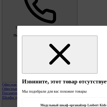
Бесплатно
Предложение недели
Подберём мебель под ваши цели
0 800 338 301
Извините, этот товар отсутствуе
Офисная мебель
Смотреть все
Офисные кресла
Мы подобрали для вас похожие товары
Письменные столы
Шкафы и полки офисные
Модульный шкаф-органайзер Leobert Kids 