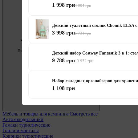
1 998 грн
4 904 грн
Детский туалетный столик Chomik ELSA с
3 998 грн
5 731 грн
Бесплатно
Предложение недели
Подберём мебель под ваши цели
Детский набор Costway Fantastik 3 в 1: сто
9 788 грн
0 800 338 301
13 952 грн
Набор складных органайзеров для хранени
1 108 грн
Мебель и товары для кемпинга
Смотреть все
Автохолодильники
Гамаки туристические
Грили и мангалы
Коврики туристические