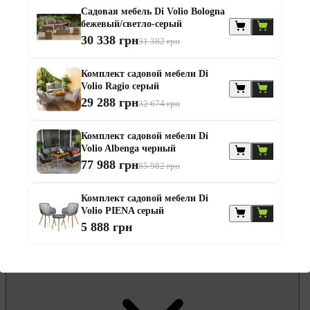
Садовая мебель Di Volio Bologna
Гамаки и садовые качели
бежевый/светло-серый
Комплекты садовой мебели
Надувные батуты и водные горки
30 338 грн
31 382 грн
Садовая и балконная мебель
Садовые зонты
Комплект садовой мебели Di
Садовые комоды и сундуки
Volio Ragio серый
Садовые столы
Скамейки садовые
29 288 грн
32 674 грн
Стулья садовые
Шезлонги и лежаки
Комплект садовой мебели Di
Батуты
Volio Albenga черный
Беседки
77 988 грн
85 982 грн
Комплект садовой мебели Di
Volio PIENA серый
5 888 грн
Офисная мебель