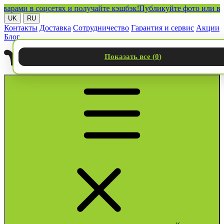
и в соцсетях и получайте кэшбэк!
Публикуйте фото или видео с
UK
RU
Контакты
Доставка
Сотрудничество
Гарантия и сервис
Акции
Блог
Показать все (
0
)