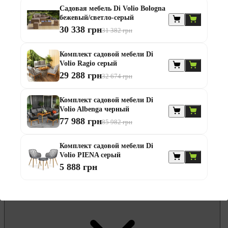
Садовая мебель Di Volio Bologna
Гамаки и садовые качели
бежевый/светло-серый
Комплекты садовой мебели
Надувные батуты и водные горки
30 338 грн
31 382 грн
Садовая и балконная мебель
Садовые зонты
Комплект садовой мебели Di
Садовые комоды и сундуки
Volio Ragio серый
Садовые столы
Скамейки садовые
29 288 грн
32 674 грн
Стулья садовые
Шезлонги и лежаки
Комплект садовой мебели Di
Батуты
Volio Albenga черный
Беседки
77 988 грн
85 982 грн
Комплект садовой мебели Di
Volio PIENA серый
5 888 грн
Офисная мебель