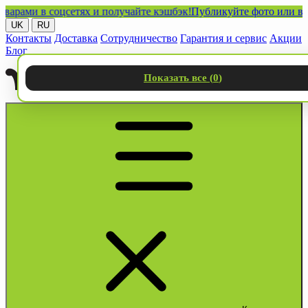
и в соцсетях и получайте кэшбэк!
Публикуйте фото или видео с 
UK
RU
Контакты
Доставка
Сотрудничество
Гарантия и сервис
Акции
Блог
Показать все (
0
)