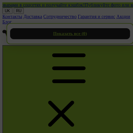
ми в соцсетях и получайте кэшбэк!
Публикуйте фото или видео с
UK
RU
Контакты
Доставка
Сотрудничество
Гарантия и сервис
Акции
Блог
Показать все (
0
)