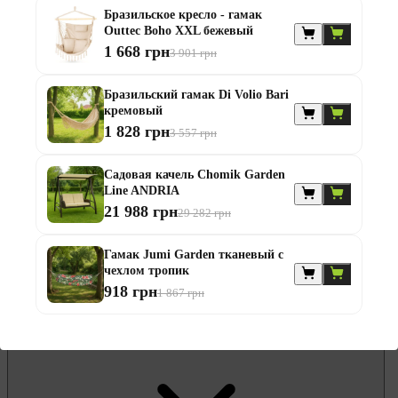
Бразильское кресло - гамак
Гамаки и садовые качели
Outtec Boho XXL бежевый
Комплекты садовой мебели
Надувные батуты и водные горки
1 668 грн
3 901 грн
Садовая и балконная мебель
Садовые зонты
Бразильский гамак Di Volio Bari
Садовые комоды и сундуки
кремовый
Садовые столы
Скамейки садовые
1 828 грн
3 557 грн
Стулья садовые
Шезлонги и лежаки
Садовая качель Chomik Garden
Батуты
Line ANDRIA
Беседки
21 988 грн
29 282 грн
Гамак Jumi Garden тканевый с
чехлом тропик
918 грн
1 867 грн
Офисная мебель