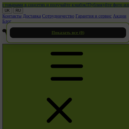
арами в соцсетях и получайте кэшбэк!
Публикуйте фото или виде
UK
RU
Контакты
Доставка
Сотрудничество
Гарантия и сервис
Акции
Блог
Показать все (
0
)