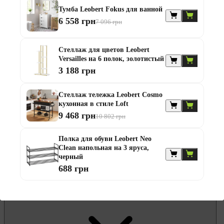
Гамаки и садовые качели
Тумба Leobert Fokus для ванной
Комплекты садовой мебели
6 558 грн
7 096 грн
Надувные батуты и водные горки
Садовая и балконная мебель
Садовые зонты
Стеллаж для цветов Leobert
Садовые комоды и сундуки
Versailles на 6 полок, золотистый
Садовые столы
3 188 грн
Скамейки садовые
Стулья садовые
Шезлонги и лежаки
Стеллаж тележка Leobert Cosmo
Батуты
кухонная в стиле Loft
Беседки
9 468 грн
10 802 грн
Полка для обуви Leobert Neo
Clean напольная на 3 яруса,
черный
688 грн
Офисная мебель