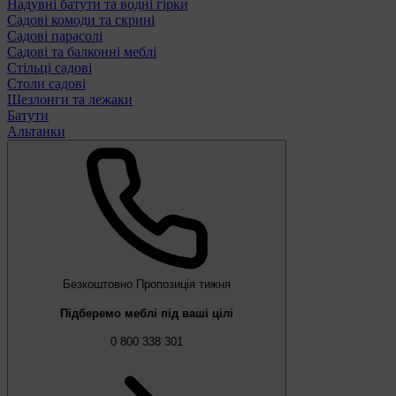
Надувні батути та водні гірки
Садові комоди та скрині
Садові парасолі
Садові та балконні меблі
Стільці садові
Столи садові
Шезлонги та лежаки
Батути
Альтанки
Безкоштовно
Пропозиція тижня
Підберемо меблі під ваші цілі
0 800 338 301