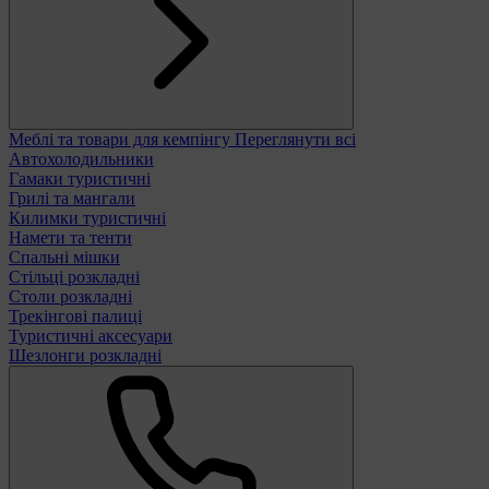
Меблі та товари для кемпінгу
Переглянути всі
Автохолодильники
Гамаки туристичні
Грилі та мангали
Килимки туристичні
Намети та тенти
Спальні мішки
Стільці розкладні
Столи розкладні
Трекінгові палиці
Туристичні аксесуари
Шезлонги розкладні