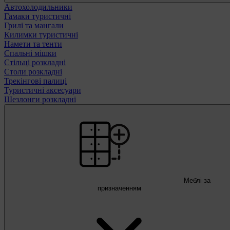
Автохолодильники
Гамаки туристичні
Грилі та мангали
Килимки туристичні
Намети та тенти
Спальні мішки
Стільці розкладні
Столи розкладні
Трекінгові палиці
Туристичні аксесуари
Шезлонги розкладні
Меблі за
призначенням