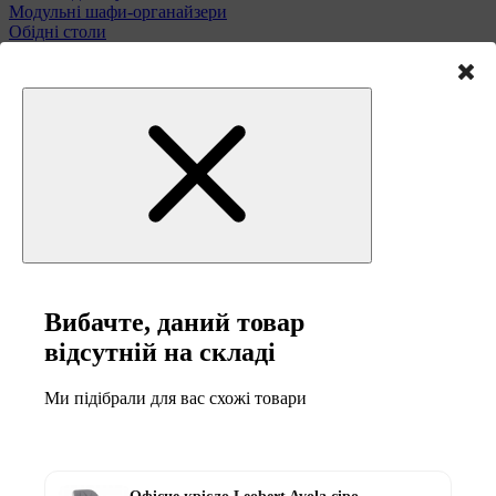
Модульні шафи-органайзери
Обідні столи
Підставки для парасольок
Полиці та етажерки
Стільці і табурети
Туалетні столики
Тумби та комоди
Меблі для саду
Вибачте, даний товар
відсутній на складі
Ми підібрали для вас схожі товари