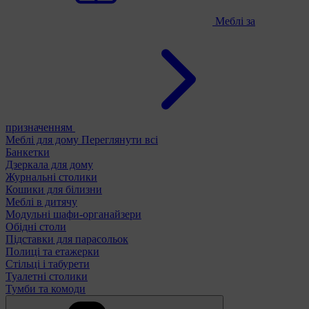
Меблі за
призначенням
Меблі для дому
Переглянути всі
Банкетки
Дзеркала для дому
Журнальні столики
Кошики для білизни
Меблі в дитячу
Модульні шафи-органайзери
Обідні столи
Підставки для парасольок
Полиці та етажерки
Стільці і табурети
Туалетні столики
Тумби та комоди