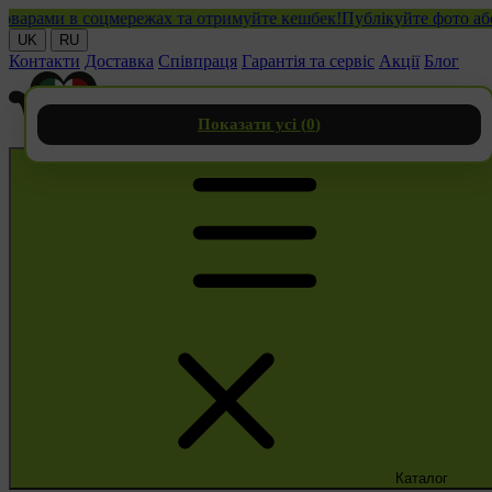
ами в соцмережах та отримуйте кешбек!
Публікуйте фото або від
UK
RU
Контакти
Доставка
Співпраця
Гарантія та сервіс
Акції
Блог
Показати усі (
0
)
Каталог