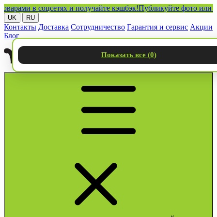
ми в соцсетях и получайте кэшбэк!
Публикуйте фото или видео 
UK
RU
Контакты
Доставка
Сотрудничество
Гарантия и сервис
Акции
Блог
Показать все (
0
)