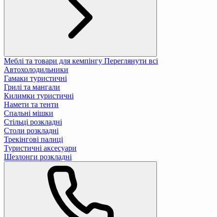
Меблі та товари для кемпінгу
Переглянути всі
Автохолодильники
Гамаки туристичні
Грилі та мангали
Килимки туристичні
Намети та тенти
Спальні мішки
Стільці розкладні
Столи розкладні
Трекінгові палиці
Туристичні аксесуари
Шезлонги розкладні