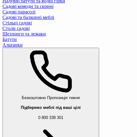
Надувні батути та водні гірки
Садові комоди та скрині
Садові парасолі
Садові та балконні меблі
Стільці садові
Столи садові
Шезлонги та лежаки
Батути
Альтанки
Безкоштовно
Пропозиція тижня
Підберемо меблі під ваші цілі
0 800 338 301