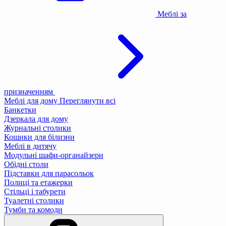
Меблі за
призначенням
Меблі для дому
Переглянути всі
Банкетки
Дзеркала для дому
Журнальні столики
Кошики для білизни
Меблі в дитячу
Модульні шафи-органайзери
Обідні столи
Підставки для парасольок
Полиці та етажерки
Стільці і табурети
Туалетні столики
Тумби та комоди