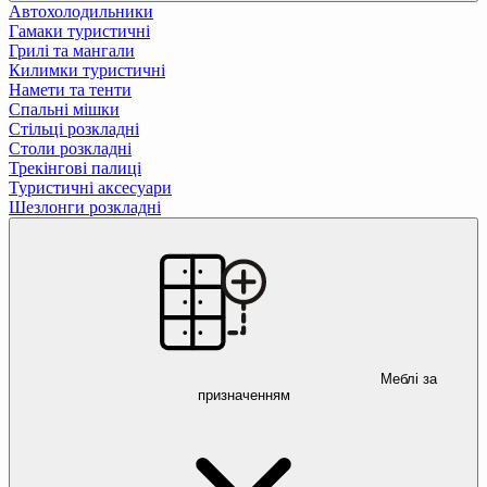
Автохолодильники
Гамаки туристичні
Грилі та мангали
Килимки туристичні
Намети та тенти
Спальні мішки
Стільці розкладні
Столи розкладні
Трекінгові палиці
Туристичні аксесуари
Шезлонги розкладні
Меблі за
призначенням