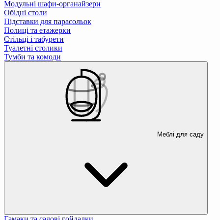
Модульні шафи-органайзери
Обідні столи
Підставки для парасольок
Полиці та етажерки
Стільці і табурети
Туалетні столики
Тумби та комоди
Меблі для саду
Гамаки та садові гойдалки