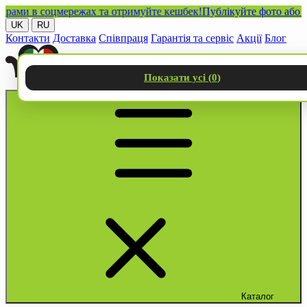
и в соцмережах та отримуйте кешбек!
Публікуйте фото або відео
UK
RU
Контакти
Доставка
Співпраця
Гарантія та сервіс
Акції
Блог
Показати усі (
0
)
Каталог